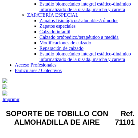
Estudio biomecánico integral estático-dinámico
informatizado de la pisada, marcha y carrera
ZAPATERÍA ESPECIAL
Zapatos fisiológicos/saludables/cómodos
Zapatos especiales
Calzado infantil
Calzado ortópedico/terapéutico a medida
Modificaciones de calzado
Reparación de calzado
Estudio biomecánico integral estático-dinámico
informatizado de la pisada, marcha y carrera
Acceso Profesionales
Particulares / Colectivos
Imprimir
SOPORTE DE TOBILLO CON
Ref.
ALMOHADILLA DE AIRE
71101