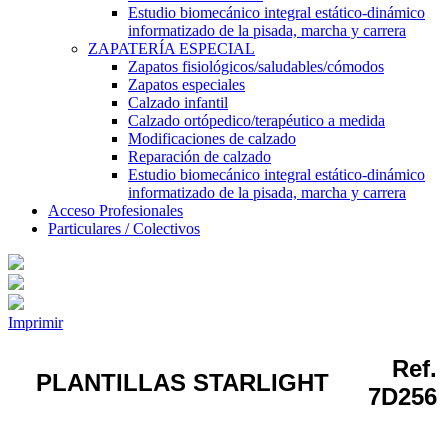
Estudio biomecánico integral estático-dinámico
informatizado de la pisada, marcha y carrera
ZAPATERÍA ESPECIAL
Zapatos fisiológicos/saludables/cómodos
Zapatos especiales
Calzado infantil
Calzado ortópedico/terapéutico a medida
Modificaciones de calzado
Reparación de calzado
Estudio biomecánico integral estático-dinámico
informatizado de la pisada, marcha y carrera
Acceso Profesionales
Particulares / Colectivos
Imprimir
Ref.
PLANTILLAS STARLIGHT
7D256