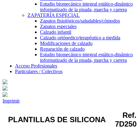
Estudio biomecánico integral estático-dinámico
informatizado de la pisada, marcha y carrera
ZAPATERÍA ESPECIAL
Zapatos fisiológicos/saludables/cómodos
Zapatos especiales
Calzado infantil
Calzado ortópedico/terapéutico a medida
Modificaciones de calzado
Reparación de calzado
Estudio biomecánico integral estático-dinámico
informatizado de la pisada, marcha y carrera
Acceso Profesionales
Particulares / Colectivos
Imprimir
Ref.
PLANTILLAS DE SILICONA
7D250