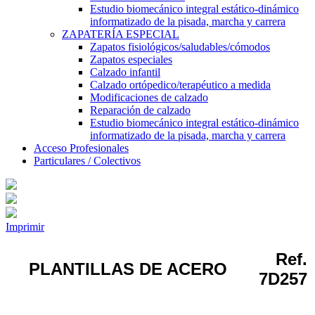
Estudio biomecánico integral estático-dinámico
informatizado de la pisada, marcha y carrera
ZAPATERÍA ESPECIAL
Zapatos fisiológicos/saludables/cómodos
Zapatos especiales
Calzado infantil
Calzado ortópedico/terapéutico a medida
Modificaciones de calzado
Reparación de calzado
Estudio biomecánico integral estático-dinámico
informatizado de la pisada, marcha y carrera
Acceso Profesionales
Particulares / Colectivos
Imprimir
Ref.
PLANTILLAS DE ACERO
7D257