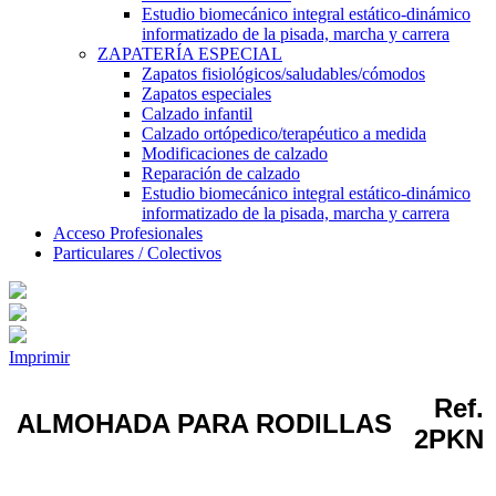
Estudio biomecánico integral estático-dinámico
informatizado de la pisada, marcha y carrera
ZAPATERÍA ESPECIAL
Zapatos fisiológicos/saludables/cómodos
Zapatos especiales
Calzado infantil
Calzado ortópedico/terapéutico a medida
Modificaciones de calzado
Reparación de calzado
Estudio biomecánico integral estático-dinámico
informatizado de la pisada, marcha y carrera
Acceso Profesionales
Particulares / Colectivos
Imprimir
Ref.
ALMOHADA PARA RODILLAS
2PKN